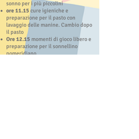
sonno per i più piccolini
ore 11.15
cure igieniche e
preparazione per il pasto con
lavaggio delle manine. Cambio dopo
il pasto
Ore 12.15
momenti di gioco libero e
preparazione per il sonnellino
pomeridiano
Ore 13.30
prima uscita ed eventuale
entrata di bambini per il pomeriggio
Ore 15.30
risveglio, cure igieniche e
preparazione per la merenda
Ore 16.00
seconda uscita. Seguono
momenti di gioco per chi prolunga la
permanenza
Ore 18.30
ultima uscita e chiusura
del servizio